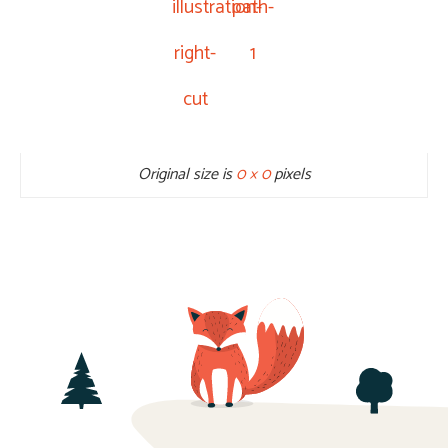
illustration-
path-
right-
1
cut
Original size is
0 × 0
pixels