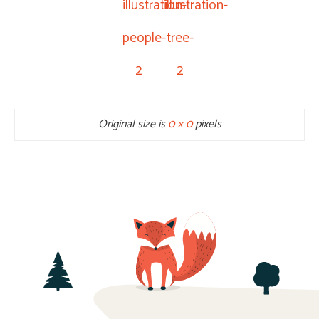
illustration-
illustration-
people-
tree-
2
2
Original size is
0 × 0
pixels