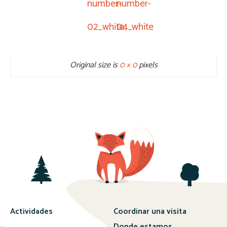
number-
number-
02_white
04_white
Original size is
0 × 0
pixels
Actividades
Coordinar una visita
Donde estamos