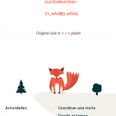
number-
number-
01_white
03_white
Original size is
0 × 0
pixels
Actividades
Coordinar una visita
Donde estamos