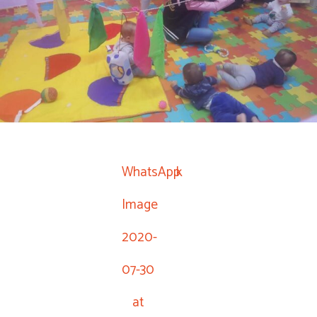
WhatsApp
k
Image
2020-
07-30
at