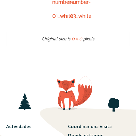
number-
number-
01_white
03_white
Original size is
0 × 0
pixels
Actividades
Coordinar una visita
Donde estamos