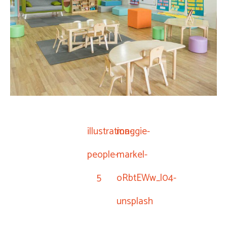
illustration-
maggie-
people-
markel-
5
oRbtEWw_l04-
unsplash